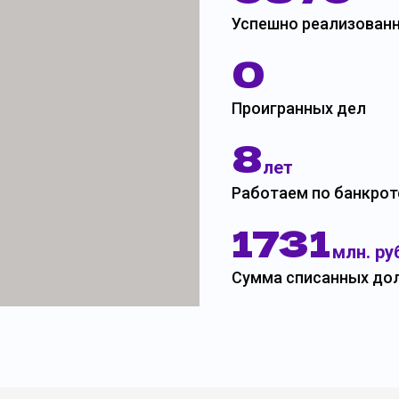
Успешно реализованн
0
Проигранных дел
8
лет
Работаем по банкрот
1731
млн. ру
Сумма списанных до