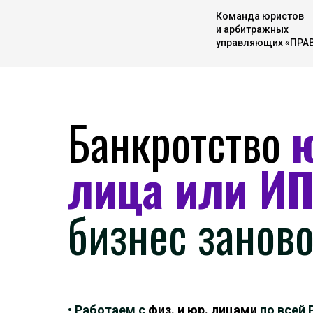
Команда юристов
и арбитражных
управляющих «ПРА
Банкротство
лица или И
бизнес заново
• Работаем с
физ. и юр. лицами
по всей 