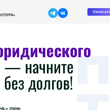
Написать
ВОТЕРРА»
юридического
П
П
— начните
 без долгов!
Т
РФ с 2009г.