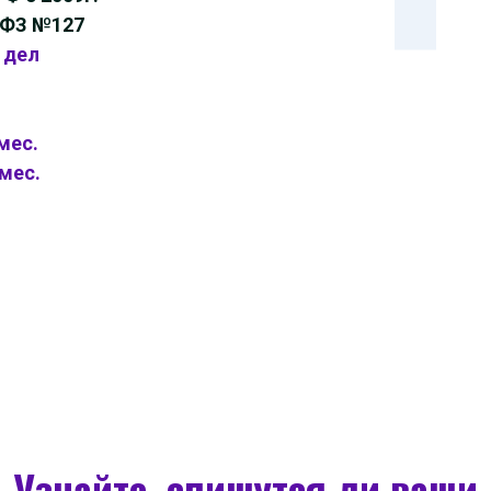
 ФЗ №127
 дел
мес.
/мес.
Узнайте, спишутся ли ваши