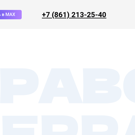
+7 (861) 213-
25-40
 в MAX
РАВ
ЕРР