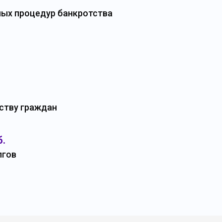
ых процедур банкротства
ству граждан
б.
лгов